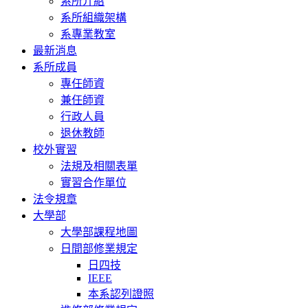
系所介紹
系所組織架構
系專業教室
最新消息
系所成員
專任師資
兼任師資
行政人員
退休教師
校外實習
法規及相關表單
實習合作單位
法令規章
大學部
大學部課程地圖
日間部修業規定
日四技
IEEE
本系認列證照