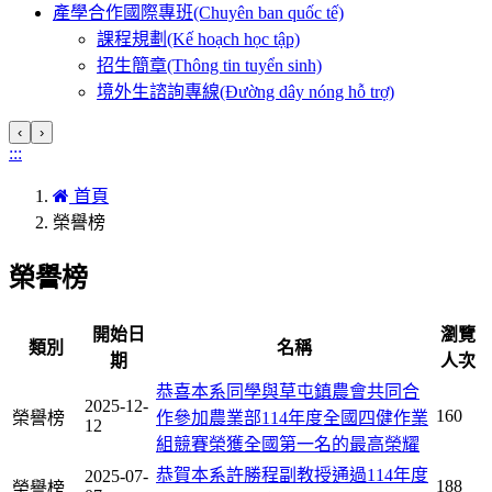
產學合作國際專班(Chuyên ban quốc tế)
課程規劃(Kế hoạch học tập)
招生簡章(Thông tin tuyển sinh)
境外生諮詢專線(Đường dây nóng hỗ trợ)
‹
›
:::
首頁
榮譽榜
榮譽榜
開始日
瀏覽
類別
名稱
期
人次
恭喜本系同學與草屯鎮農會共同合
2025-12-
160
榮譽榜
作參加農業部114年度全國四健作業
12
組競賽榮獲全國第一名的最高榮耀
恭賀本系許勝程副教授通過114年度
2025-07-
188
榮譽榜