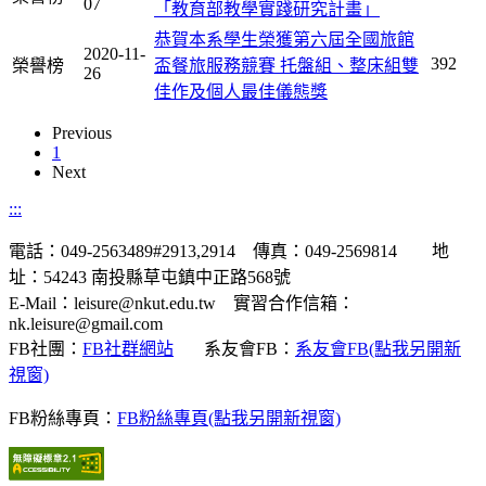
07
「教育部教學實踐研究計畫」
恭賀本系學生榮獲第六屆全國旅館
2020-11-
392
榮譽榜
盃餐旅服務競賽 托盤組、整床組雙
26
佳作及個人最佳儀態獎
Previous
1
Next
:::
電話：049-2563489#2913,2914 傳真：049-2569814 地
址：54243 南投縣草屯鎮中正路568號
E-Mail：leisure@nkut.edu.tw 實習合作信箱：
nk.leisure@gmail.com
FB社團：
FB社群網站
系友會FB：
系友會FB(點我另開新
視窗)
FB粉絲專頁：
FB粉絲專頁(點我另開新視窗)