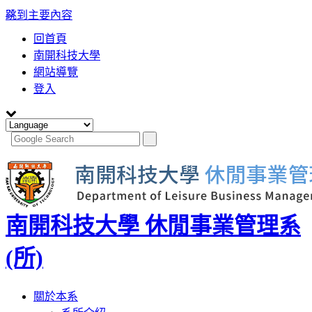
:::
跳到主要內容
回首頁
南開科技大學
網站導覽
登入
南開科技大學 休閒事業管理系
(所)
Toggle
關於本系
navigation